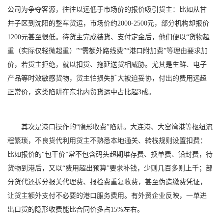
公司为争夺客源，往往以远低于市场价的报价吸引货主：比如从甘
井子区到沈阳的整车货运，市场价约2000-2500元，部分机构却报价
1200元甚至很低。待货主完成装货、支付定金后，他们便以“货物超
重（实际仅轻微超重）”“需额外路线费”“港口附加费”等理由要求加
价，若货主拒绝，就以扣货、拖延送货相威胁。尤其是生鲜、电子
产品等时效敏感货物，货主怕损失扩大被迫妥协，付出的费用远超
正常价，这类陷阱在东北内贸货运中占比超3成。
其次是港口操作的“隐形收费”陷阱。大连港、大窑湾港等枢纽流
程繁琐，不良货代利用货主不熟悉本地通关、转栈规则设置扣费：
比如报价的“包干价”常不包含码头超期堆存费、换单费、铅封费，待
货物到港后，又以“费用超出预算”要求补钱，少则几百多则上千；部
分货代还拆分报关代理费、报检费重复收费，甚至伪造缴费凭证，
让货主额外支付不必要的港口服务费用。有外贸企业反映，一单进
出口货的隐形收费能比合同价多占15%左右。