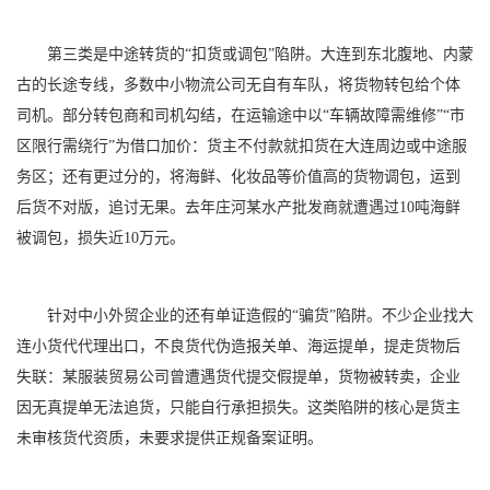
第三类是中途转货的“扣货或调包”陷阱。大连到东北腹地、内蒙
古的长途专线，多数中小物流公司无自有车队，将货物转包给个体
司机。部分转包商和司机勾结，在运输途中以“车辆故障需维修”“市
区限行需绕行”为借口加价：货主不付款就扣货在大连周边或中途服
务区；还有更过分的，将海鲜、化妆品等价值高的货物调包，运到
后货不对版，追讨无果。去年庄河某水产批发商就遭遇过10吨海鲜
被调包，损失近10万元。
针对中小外贸企业的还有单证造假的“骗货”陷阱。不少企业找大
连小货代代理出口，不良货代伪造报关单、海运提单，提走货物后
失联：某服装贸易公司曾遭遇货代提交假提单，货物被转卖，企业
因无真提单无法追货，只能自行承担损失。这类陷阱的核心是货主
未审核货代资质，未要求提供正规备案证明。