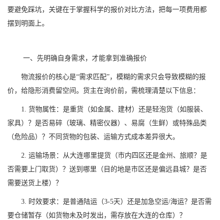
要避免踩坑，关键在于掌握科学的报价对比方法，把每一项费用都
摆到明面上。
一、先明确自身需求，才能拿到准确报价
物流报价的核心是“需求匹配”，模糊的需求只会导致模糊的报
价，给隐形消费留空间。货主在询价前，需梳理清楚以下信息：
1. 货物属性：是重货（如金属、建材）还是轻泡货（如服装、
家具）？是否易碎（玻璃、精密仪器）、易腐（生鲜）或特殊品类
（危险品）？不同货物的包装、运输方式成本差异很大。
2. 运输场景：从大连哪里提货（市内四区还是金州、旅顺？是
否需要上门取货）？送到哪里（目的地是市区还是偏远县城？是否
需要送货上楼）？
3. 时效要求：是普通陆运（3-5天）还是加急空运/海运？是否需
要仓储暂存（如货物未及时发出，需存放在大连的仓库）？