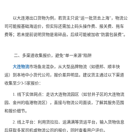
以大连港出口货物为例，若货主只说“运一批货去上海”，物流公
司可能报基础海运价，但实际还需加上码头操作费、报关费、拖车
费等；若未提前说明货物是易碎品，后续可能被加收“防震包装费”。
二、多渠道收集报价，避免“单一来源”陷阱
大连物流
市场鱼龙混杂，从大型品牌物流（如德邦、顺丰快
运）到本地中小货代公司，报价差异明显。建议货主通过以下渠道
收集至少3-5家报价：
1. 线下实体网点：走访大连物流园区（如甘井子区的大连物流
园、金州的临港物流区），直接与物流公司面谈，了解其服务范围
和报价细节。
2. 线上平台：利用货拉拉、运满满等货运平台，输入货物信息
后获取多家司机或物流公司的报价，同时查看用户评价。