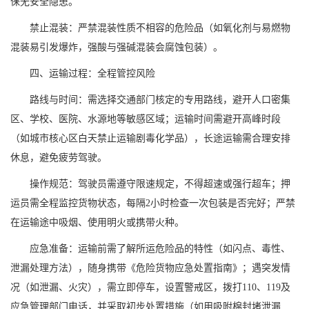
保无安全隐患。
禁止混装：严禁混装性质不相容的危险品（如氧化剂与易燃物
混装易引发爆炸，强酸与强碱混装会腐蚀包装）。
四、运输过程：全程管控风险
路线与时间：需选择交通部门核定的专用路线，避开人口密集
区、学校、医院、水源地等敏感区域；运输时间需避开高峰时段
（如城市核心区白天禁止运输剧毒化学品），长途运输需合理安排
休息，避免疲劳驾驶。
操作规范：驾驶员需遵守限速规定，不得超速或强行超车；押
运员需全程监控货物状态，每隔2小时检查一次包装是否完好；严禁
在运输途中吸烟、使用明火或携带火种。
应急准备：运输前需了解所运危险品的特性（如闪点、毒性、
泄漏处理方法），随身携带《危险货物应急处置指南》；遇突发情
况（如泄漏、火灾），需立即停车，设置警戒区，拨打110、119及
应急管理部门电话，并采取初步处置措施（如用吸附棉封堵泄漏