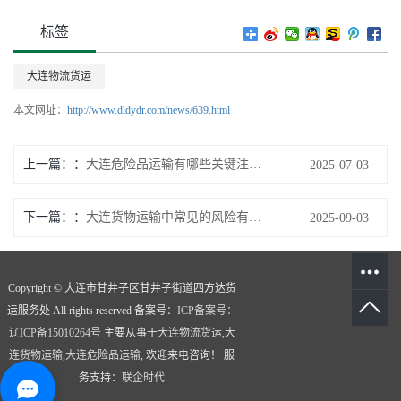
标签
大连物流货运
本文网址：
http://www.dldydr.com/news/639.html
上一篇：
大连危险品运输有哪些关键注意事项？
2025-07-03
下一篇：
大连货物运输中常见的风险有哪些防范措施
2025-09-03
Copyright © 大连市甘井子区甘井子街道四方达货
运服务处 All rights reserved 备案号：
ICP备案号：
辽ICP备15010264号
主要从事于
大连物流货运
,
大
连货物运输
,
大连危险品运输
, 欢迎来电咨询！
服
务支持：
联企时代