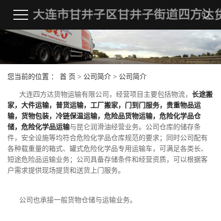
您当前的位置 ：
首 页
>
公司简介
>
公司简介
大连四方达货物运输有限公司，经营项目主要包括物流，
长途搬
家，大件运输，普货运输，工厂搬家，门到门服务，贵重物品运
输，货物包装，冷链保温运输，危险品货物运输，危险化学品仓
储，危险化学品运输
与昆仑润滑油经营业务。公司仓库的储存条
件，安全设施等均符合危险化学品仓库规范的要求；同时公司配有
各种载重量的箱式、罐式危险化学品专用运输车，可满足各类长、
短途危险品运输业务；公司具备存储条件和经营资质，可以根据客
户需求提供现场提货和送货上门服务。
公司也承接一般货物仓储与运输业务。